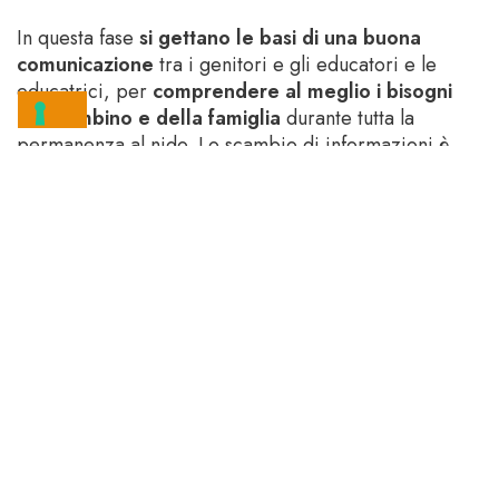
In questa fase
si gettano le basi di una buona
comunicazione
tra i genitori e gli educatori e le
educatrici, per
comprendere al meglio i bisogni
del bambino e della famiglia
durante tutta la
permanenza al nido. Lo scambio di informazioni è
fondamentale per
assicurare una continuità tra casa
e nido
e rendere il distacco dalla figura di
riferimento il più dolce possibile.